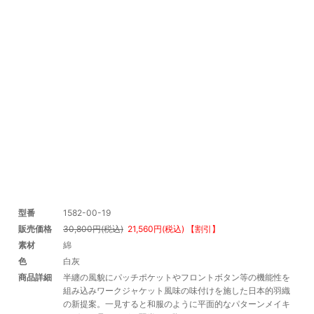
型番
1582-00-19
販売価格
30,800円(税込)
21,560円(税込) 【割引】
素材
綿
色
白灰
商品詳細
半纏の風貌にパッチポケットやフロントボタン等の機能性を
組み込みワークジャケット風味の味付けを施した日本的羽織
の新提案。一見すると和服のように平面的なパターンメイキ