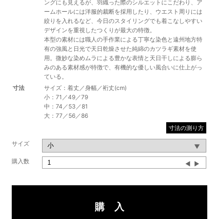
ングにも見えるが、羽織った際のシルエットにこだわり、ア
ームホールには洋服的裁断を採用したり、ウエスト周りには
絞りを入れるなど、今日のスタイリングでも着こなしやすい
デザインを重視したつくりが最大の特徴。
本型の素材には職人の手作業による丁寧な染色と遠州地方特
有の強風と日光で天日乾燥させた純綿のカツラギ素材を使
用。微妙な染めムラによる豊かな表情と天日干しによる膨ら
みのある素材感が特徴で、有機的な優しい風合いに仕上がっ
ている。
寸法
サイズ：着丈／身幅／裄丈(cm)
小：71／49／79
中：74／53／81
大：77／56／86
寸法の測り方
サイズ
購入数
▼
▲