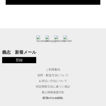
義志 新着メール
登録
ご利用案内
送料・配送方法について
お支払い方法について
特定商取引法に基づく表記
個人情報保護方針
© Yoshiyuki Inc.
新着メール解除