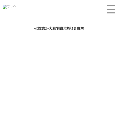
≪義志≫大和羽織 型第13 白灰