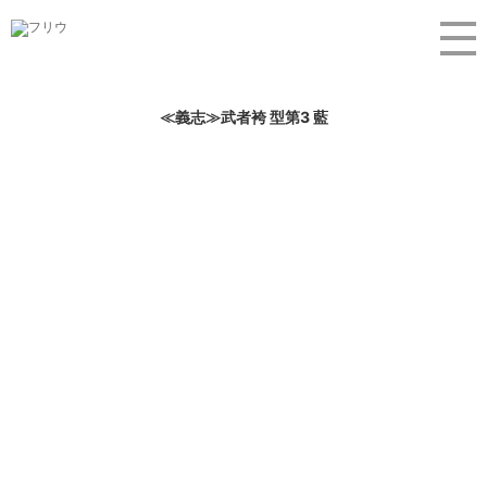
≪義志≫武者袴 型第3 藍