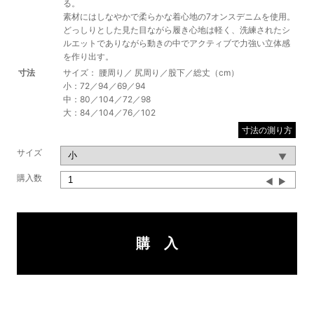
る。
素材にはしなやかで柔らかな着心地の7オンスデニムを使用。
どっしりとした見た目ながら履き心地は軽く、洗練されたシ
ルエットでありながら動きの中でアクティブで力強い立体感
を作り出す。
寸法
サイズ： 腰周り／ 尻周り／股下／総丈（cm）
小：72／94／69／94
中：80／104／72／98
大：84／104／76／102
寸法の測り方
サイズ
購入数
▼
▲